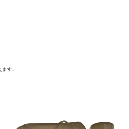
。
えます。
。